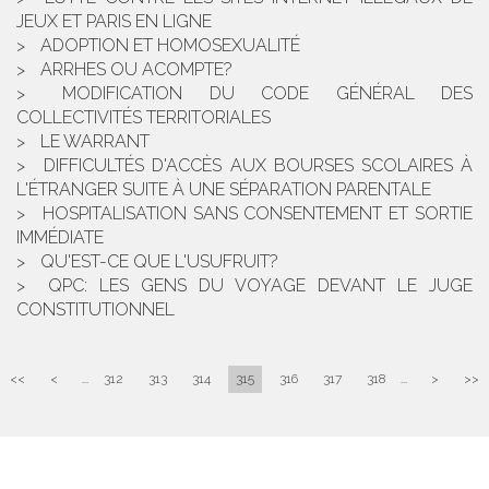
JEUX ET PARIS EN LIGNE
ADOPTION ET HOMOSEXUALITÉ
ARRHES OU ACOMPTE?
MODIFICATION DU CODE GÉNÉRAL DES
COLLECTIVITÉS TERRITORIALES
LE WARRANT
DIFFICULTÉS D'ACCÈS AUX BOURSES SCOLAIRES À
L'ÉTRANGER SUITE À UNE SÉPARATION PARENTALE
HOSPITALISATION SANS CONSENTEMENT ET SORTIE
IMMÉDIATE
QU'EST-CE QUE L'USUFRUIT?
QPC: LES GENS DU VOYAGE DEVANT LE JUGE
CONSTITUTIONNEL
<<
<
...
312
313
314
315
316
317
318
...
>
>>