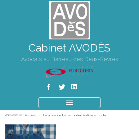
Cabinet AVODÈS
Avocats au Barreau des Deux-Sèvres
Ouvrir
le
Vous êtes ici :
Accueil
Le projet de loi de modernisation agricole
menu