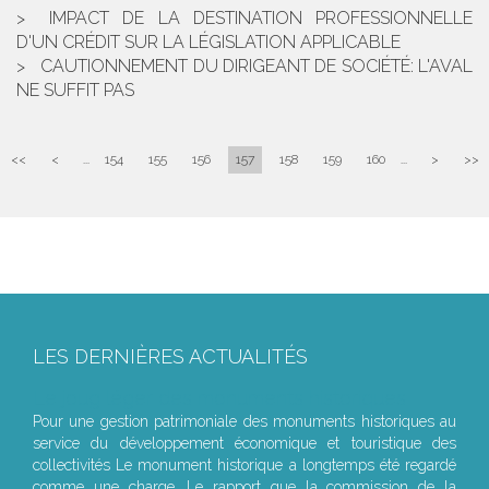
IMPACT DE LA DESTINATION PROFESSIONNELLE
D'UN CRÉDIT SUR LA LÉGISLATION APPLICABLE
CAUTIONNEMENT DU DIRIGEANT DE SOCIÉTÉ: L'AVAL
NE SUFFIT PAS
<<
<
...
154
155
156
157
158
159
160
...
>
>>
LES DERNIÈRES ACTUALITÉS
Le joug léger des monuments historiques
Pour une gestion patrimoniale des monuments historiques au
service du développement économique et touristique des
collectivités Le monument historique a longtemps été regardé
comme une charge. Le rapport que la commission de la