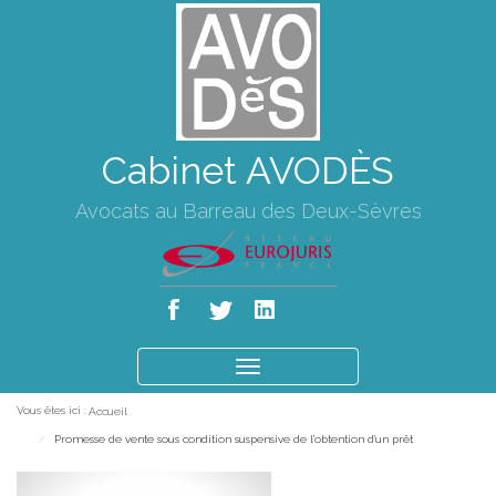
Cabinet AVODÈS
Avocats au Barreau des Deux-Sèvres
Ouvrir
le
Vous êtes ici :
Accueil
menu
Promesse de vente sous condition suspensive de l'obtention d'un prêt