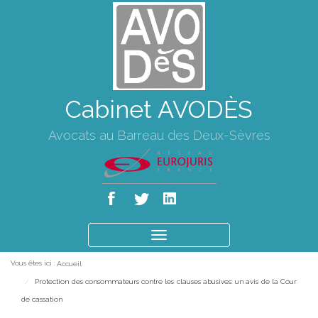
Cabinet AVODÈS
Avocats au Barreau des Deux-Sèvres
Ouvrir
le
Vous êtes ici :
Accueil
menu
Protection des consommateurs contre les clauses abusives: un avis de la Cour
de cassation