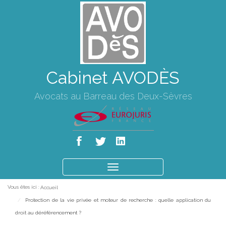
Cabinet AVODÈS
Avocats au Barreau des Deux-Sèvres
Ouvrir
le
Vous êtes ici :
Accueil
menu
Protection de la vie privée et moteur de recherche : quelle application du
droit au déréférencement ?