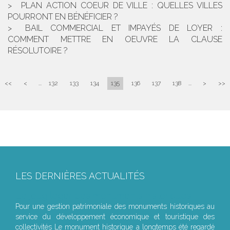
PLAN ACTION COEUR DE VILLE : QUELLES VILLES
POURRONT EN BÉNÉFICIER ?
BAIL COMMERCIAL ET IMPAYÉS DE LOYER :
COMMENT METTRE EN OEUVRE LA CLAUSE
RÉSOLUTOIRE ?
<<
<
...
132
133
134
135
136
137
138
...
>
>>
LES DERNIÈRES ACTUALITÉS
Le joug léger des monuments historiques
Pour une gestion patrimoniale des monuments historiques au
service du développement économique et touristique des
collectivités Le monument historique a longtemps été regardé