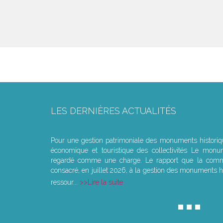
LES DERNIÈRES ACTUALITÉS
Le joug léger des monuments historiques
Pour une gestion patrimoniale des monuments histori
économique et touristique des collectivités Le monu
regardé comme une charge. Le rapport que la commi
consacré, en juillet 2026, à la gestion des monuments hi
ressour...
Lire la suite