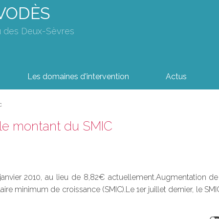
AVODÈS
u des Deux-Sèvres
Les domaines d'intervention
Actus
C
t le montant du SMIC
r janvier 2010, au lieu de 8,82€ actuellement.Augmentation d
e minimum de croissance (SMIC).Le 1er juillet dernier, le SMIC 