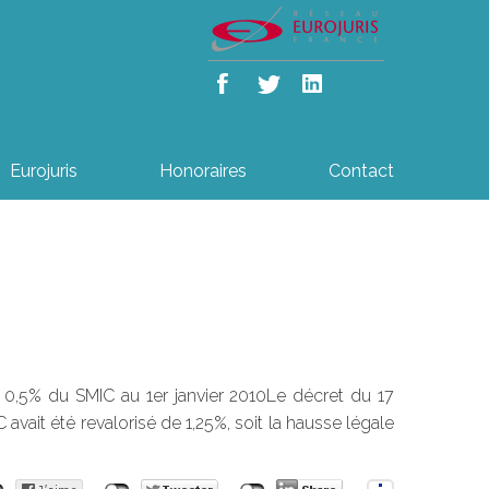
Eurojuris
Honoraires
Contact
e 0,5% du SMIC au 1er janvier 2010Le décret du 17
avait été revalorisé de 1,25%, soit la hausse légale