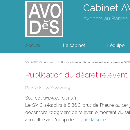
Cabinet 
Avocats au Barrea
Accueil
Le cabinet
L'équipe
Vous êtes ici :
Accueil
Publication du décret relevant le montant du SMI
Publication du décret relevan
Publié le :
22/12/2009
Source :
www.eurojuris.fr
Le SMIC s’établira à 8,86€ brut de l’heure au 1e
décembre 2009 vient de relever le montant du salair
annuelle sans "coup de...
Lire la suite