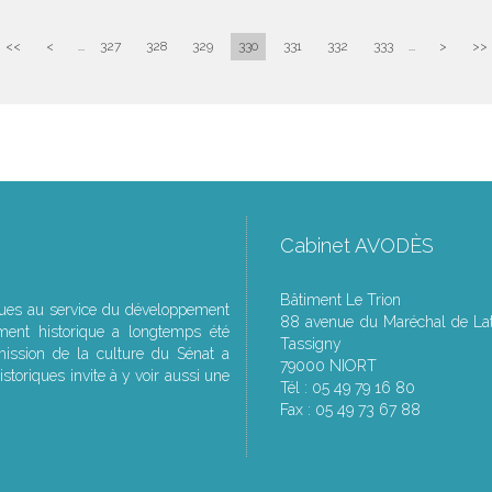
<<
<
...
327
328
329
330
331
332
333
...
>
>>
Cabinet AVODÈS
Bâtiment Le Trion
ques au service du développement
88 avenue du Maréchal de Lat
ment historique a longtemps été
Tassigny
ssion de la culture du Sénat a
79000 NIORT
storiques invite à y voir aussi une
Tél : 05 49 79 16 80
Fax : 05 49 73 67 88