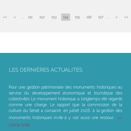
<<
<
...
151
152
153
154
155
156
157
...
>
>>
LES DERNIÈRES ACTUALITÉS
Le joug léger des monuments historiques
Pour une gestion patrimoniale des monuments historiques au
service du développement économique et touristique des
collectivités Le monument historique a longtemps été regardé
comme une charge. Le rapport que la commission de la
culture du Sénat a consacré, en juillet 2026, à la gestion des
monuments historiques invite à y voir aussi une ressour...
Lire la suite