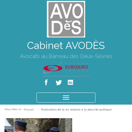
Cabinet AVODÈS
Avocats au Barreau des Deux-Sèvres
Ouvrir
le
Vous êtes ici :
Accueil
Publication de la loi relative à la sécurité publique
menu