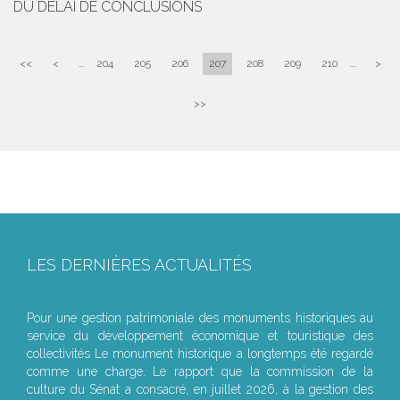
DU DÉLAI DE CONCLUSIONS
<<
<
...
204
205
206
207
208
209
210
...
>
>>
LES DERNIÈRES ACTUALITÉS
Le joug léger des monuments historiques
Pour une gestion patrimoniale des monuments historiques au
service du développement économique et touristique des
collectivités Le monument historique a longtemps été regardé
comme une charge. Le rapport que la commission de la
culture du Sénat a consacré, en juillet 2026, à la gestion des