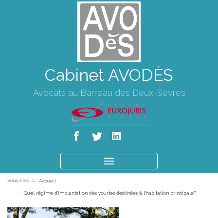
Cabinet AVODÈS
Avocats au Barreau des Deux-Sèvres
Ouvrir
le
Vous êtes ici :
Accueil
menu
Quel régime d'implantation des yourtes destinées à l'habitation principale?