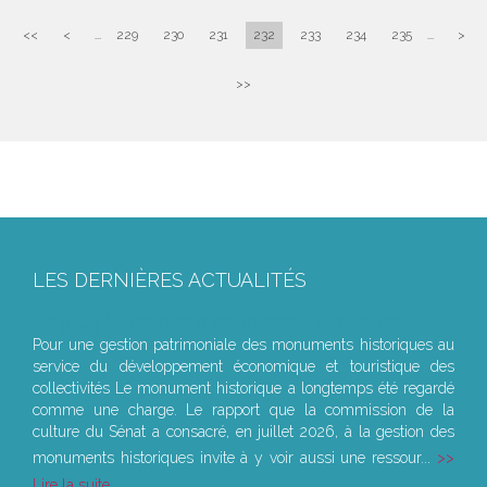
<<
<
...
229
230
231
232
233
234
235
...
>
>>
LES DERNIÈRES ACTUALITÉS
Le joug léger des monuments historiques
Pour une gestion patrimoniale des monuments historiques au
service du développement économique et touristique des
collectivités Le monument historique a longtemps été regardé
comme une charge. Le rapport que la commission de la
culture du Sénat a consacré, en juillet 2026, à la gestion des
monuments historiques invite à y voir aussi une ressour...
Lire la suite