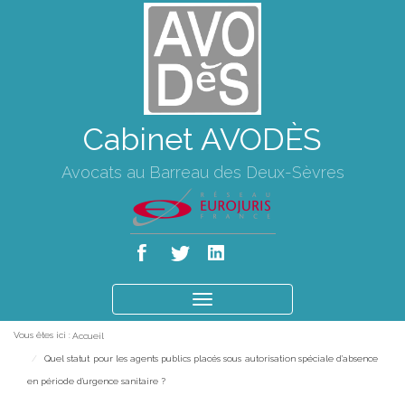
Cabinet AVODÈS
Avocats au Barreau des Deux-Sèvres
Ouvrir
le
Vous êtes ici :
Accueil
menu
Quel statut pour les agents publics placés sous autorisation spéciale d'absence
en période d'urgence sanitaire ?