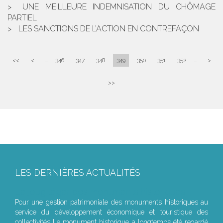
UNE MEILLEURE INDEMNISATION DU CHÔMAGE
PARTIEL
LES SANCTIONS DE L’ACTION EN CONTREFAÇON
<<
<
...
346
347
348
349
350
351
352
...
>
>>
LES DERNIÈRES ACTUALITÉS
Le joug léger des monuments historiques
Pour une gestion patrimoniale des monuments historiques au
service du développement économique et touristique des
collectivités Le monument historique a longtemps été regardé