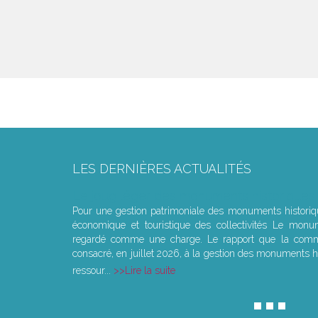
LES DERNIÈRES ACTUALITÉS
Le joug léger des monuments historiques
Pour une gestion patrimoniale des monuments histori
économique et touristique des collectivités Le monu
regardé comme une charge. Le rapport que la commi
consacré, en juillet 2026, à la gestion des monuments hi
ressour...
Lire la suite