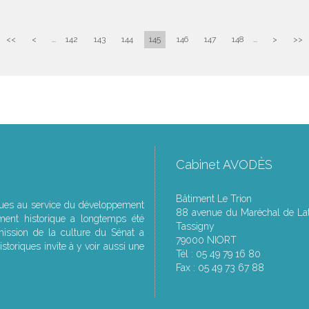
<<
<
...
142
143
144
145
146
147
148
...
>
>>
Cabinet AVODÈS
Bâtiment Le Trion
ques au service du développement
88 avenue du Maréchal de Lat
ment historique a longtemps été
Tassigny
ssion de la culture du Sénat a
79000 NIORT
storiques invite à y voir aussi une
Tél : 05 49 79 16 80
Fax : 05 49 73 67 88