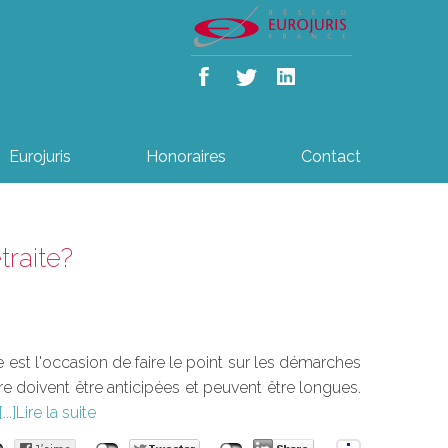
Eurojuris
Honoraires
Contact
traite?
e est l'occasion de faire le point sur les démarches
re doivent être anticipées et peuvent être longues.
Lire la suite