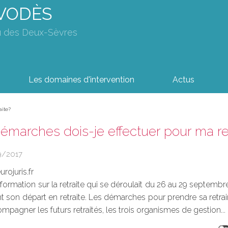
AVODÈS
u des Deux-Sèvres
Les domaines d'intervention
Actus
aite?
émarches dois-je effectuer pour ma re
9/2017
rojuris.fr
formation sur la retraite qui se déroulait du 26 au 29 septembr
nt son départ en retraite. Les démarches pour prendre sa retrai
ompagner les futurs retraités, les trois organismes de gestion...