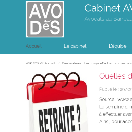
Cabinet 
Avocats au Barrea
Accueil
Le cabinet
L'équipe
Vous êtes ici :
Accueil
Quelles démarches dois-je effectuer pour ma retr
Quelles d
Publié le :
29/0
Source :
www.eu
La semaine d'in
à effectuer ava
Ainsi, pour acc