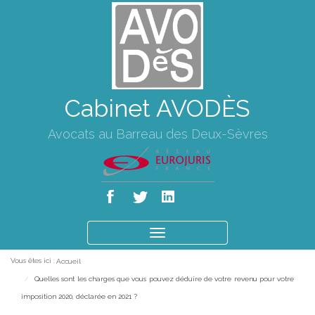
Cabinet AVODÈS
Avocats au Barreau des Deux-Sèvres
Ouvrir
le
Vous êtes ici :
Accueil
menu
Quelles sont les charges que vous pouvez déduire de votre revenu pour votre
imposition 2020, déclarée en 2021 ?