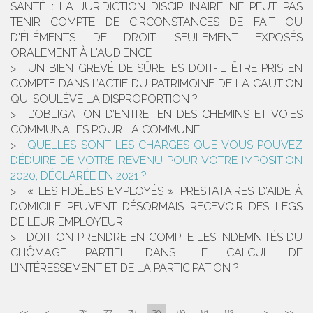
SANTÉ : LA JURIDICTION DISCIPLINAIRE NE PEUT PAS
TENIR COMPTE DE CIRCONSTANCES DE FAIT OU
D'ÉLÉMENTS DE DROIT, SEULEMENT EXPOSÉS
ORALEMENT À L'AUDIENCE
UN BIEN GREVÉ DE SÛRETÉS DOIT-IL ÊTRE PRIS EN
COMPTE DANS L’ACTIF DU PATRIMOINE DE LA CAUTION
QUI SOULÈVE LA DISPROPORTION ?
L’OBLIGATION D’ENTRETIEN DES CHEMINS ET VOIES
COMMUNALES POUR LA COMMUNE
QUELLES SONT LES CHARGES QUE VOUS POUVEZ
DÉDUIRE DE VOTRE REVENU POUR VOTRE IMPOSITION
2020, DÉCLARÉE EN 2021 ?
« LES FIDÈLES EMPLOYÉS », PRESTATAIRES D’AIDE À
DOMICILE PEUVENT DÉSORMAIS RECEVOIR DES LEGS
DE LEUR EMPLOYEUR
DOIT-ON PRENDRE EN COMPTE LES INDEMNITÉS DU
CHÔMAGE PARTIEL DANS LE CALCUL DE
L’INTÉRESSEMENT ET DE LA PARTICIPATION ?
<<
<
...
76
77
78
79
80
81
82
...
>
>>