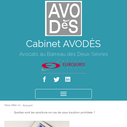
Cabinet AVODÈS
Avocats au Barreau des Deux-Sèvres
Ouvrir
le
Vous êtes ici :
Accueil
menu
Quelles sont les sanctions en cas de sous-location prohibée ?