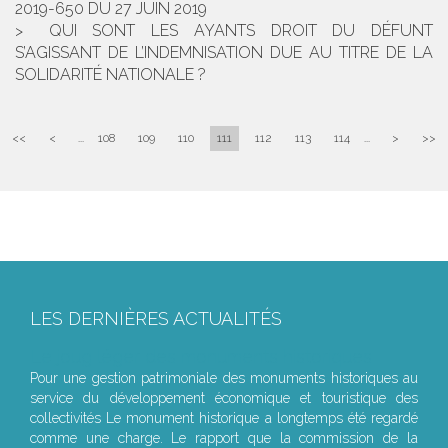
2019-650 DU 27 JUIN 2019
QUI SONT LES AYANTS DROIT DU DÉFUNT
S’AGISSANT DE L’INDEMNISATION DUE AU TITRE DE LA
SOLIDARITÉ NATIONALE ?
<<
<
...
108
109
110
111
112
113
114
...
>
>>
LES DERNIÈRES ACTUALITÉS
Le joug léger des monuments historiques
Pour une gestion patrimoniale des monuments historiques au
service du développement économique et touristique des
collectivités Le monument historique a longtemps été regardé
comme une charge. Le rapport que la commission de la