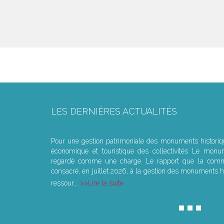
LES DERNIÈRES ACTUALITÉS
Le joug léger des monuments historiques
Pour une gestion patrimoniale des monuments histori
économique et touristique des collectivités Le monu
regardé comme une charge. Le rapport que la commi
consacré, en juillet 2026, à la gestion des monuments hi
ressour...
Lire la suite