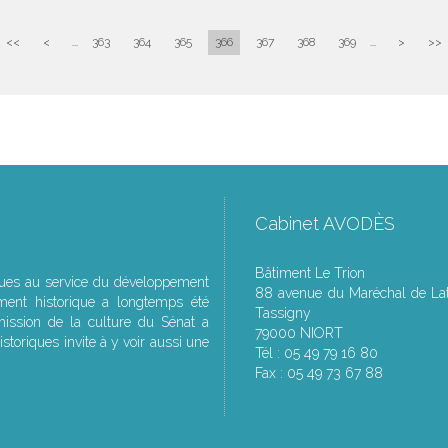
<<
<
...
363
364
365
366
367
368
369
...
>
>>
Cabinet AVODÈS
Bâtiment Le Trion
ques au service du développement
88 avenue du Maréchal de Lat
ment historique a longtemps été
Tassigny
ssion de la culture du Sénat a
79000 NIORT
storiques invite à y voir aussi une
Tél : 05 49 79 16 80
Fax : 05 49 73 67 88