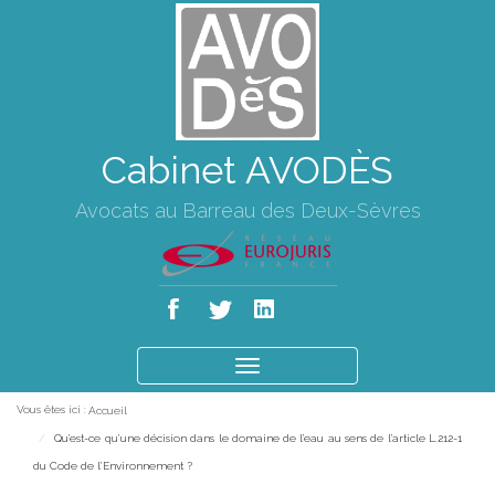
Cabinet AVODÈS
Avocats au Barreau des Deux-Sèvres
Ouvrir
le
Vous êtes ici :
Accueil
menu
Qu’est-ce qu’une décision dans le domaine de l’eau au sens de l’article L.212-1
du Code de l’Environnement ?