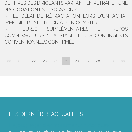
DE TITRES DES DIRIGEANTS PARTANT EN RETRAITE : UNE
PROROGATION EN DISCUSSION ?
LE DÉLAI DE RÉTRACTATION LORS D'UN ACHAT
IMMOBILIER : ATTENTION À BIEN COMPTER
HEURES SUPPLÉMENTAIRES ET REPOS
COMPENSATEURS : LA STABILITÉ DES CONTINGENTS
CONVENTIONNELS CONFIRMÉE
<<
<
...
22
23
24
25
26
27
28
...
>
>>
LES DERNIÈRES ACTUALITÉS
Le joug léger des monuments historiques
Pour une gestion patrimoniale des monuments historiques au