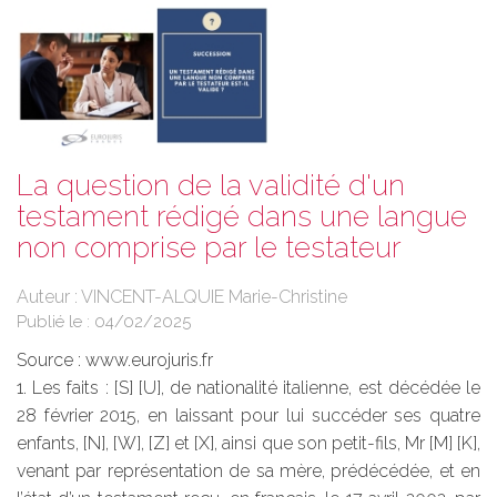
La question de la validité d'un
testament rédigé dans une langue
non comprise par le testateur
Auteur : VINCENT-ALQUIE Marie-Christine
Publié le :
04/02/2025
Source :
www.eurojuris.fr
1. Les faits : [S] [U], de nationalité italienne, est décédée le
28 février 2015, en laissant pour lui succéder ses quatre
enfants, [N], [W], [Z] et [X], ainsi que son petit-fils, Mr [M] [K],
venant par représentation de sa mère, prédécédée, et en