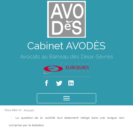
Cabinet AVODÈS
Avocats au Barreau des Deux-Sèvres
Ouvrir
le
Vous êtes ici :
Accueil
menu
La question de la validité d'un testament rédigé dans une langue non
comprise par le testateur