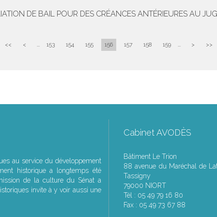
SILIATION DE BAIL POUR DES CRÉANCES ANTÉRIEURES AU J
<<
<
...
153
154
155
156
157
158
159
...
>
>>
Cabinet AVODÈS
Bâtiment Le Trion
ques au service du développement
88 avenue du Maréchal de Lat
ment historique a longtemps été
Tassigny
ssion de la culture du Sénat a
79000 NIORT
storiques invite à y voir aussi une
Tél : 05 49 79 16 80
Fax : 05 49 73 67 88