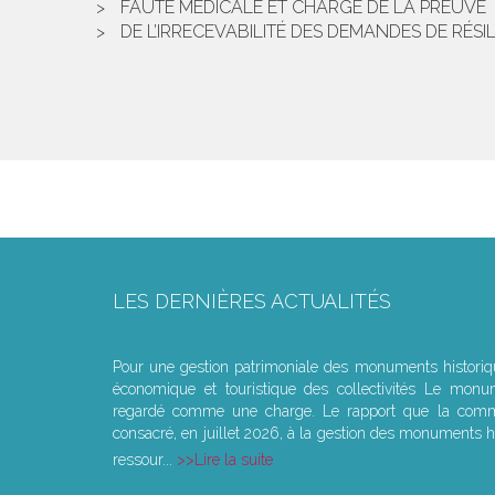
FAUTE MÉDICALE ET CHARGE DE LA PREUVE
DE L’IRRECEVABILITÉ DES DEMANDES DE RÉ
LES DERNIÈRES ACTUALITÉS
Le joug léger des monuments historiques
Pour une gestion patrimoniale des monuments histori
économique et touristique des collectivités Le monu
regardé comme une charge. Le rapport que la commi
consacré, en juillet 2026, à la gestion des monuments hi
ressour...
Lire la suite