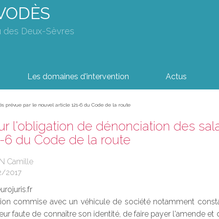
AVODÈS
u des Deux-Sèvres
Les domaines d'intervention
Actus
iés prévue par le nouvel article 121-6 du Code de la route
ur l'obligation de dénonciation des sal
21-6 du Code de la route
N Camille
2/2017
rojuris.fr
tion commise avec un véhicule de société notamment constatée
teur faute de connaître son identité, de faire payer l'amende et 