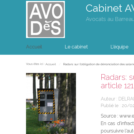
Cabinet 
Avocats au Barrea
Accueil
Le cabinet
L'équipe
Vous êtes ici :
Accueil
Radars: sur l'obligation de dénonciation des salar
Radars: s
article 1
Auteur : DELRA
Publié le :
20/0
Source :
www.eu
En cas d'infrac
poursuivre l'au