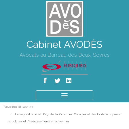
Cabinet AVODÈS
Avocats au Barreau des Deux-Sèvres
Ouvrir
le
Vous êtes ici :
Accueil
menu
Le rapport annuel 2019 de la Cour des Comptes et les fonds européens
structurels et d'investissements en outre-mer