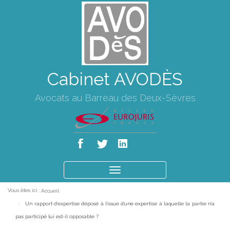
Cabinet AVODÈS
Avocats au Barreau des Deux-Sèvres
Ouvrir
le
Vous êtes ici :
Accueil
menu
Un rapport d'expertise déposé à l'issue d'une expertise à laquelle la partie n'a
pas participé lui est-il opposable ?