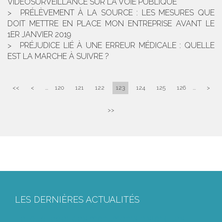
VIDÉOSURVEILLANCE SUR LA VOIE PUBLIQUE
PRÉLÈVEMENT À LA SOURCE : LES MESURES QUE
DOIT METTRE EN PLACE MON ENTREPRISE AVANT LE
1ER JANVIER 2019
PRÉJUDICE LIÉ À UNE ERREUR MÉDICALE : QUELLE
EST LA MARCHE À SUIVRE ?
<<
<
...
120
121
122
123
124
125
126
...
>
>>
LES DERNIÈRES ACTUALITÉS
Le joug léger des monuments historiques