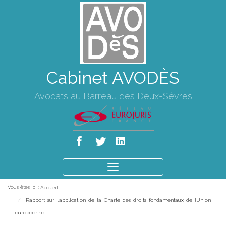
Cabinet AVODÈS
Avocats au Barreau des Deux-Sèvres
Ouvrir
le
Vous êtes ici :
Accueil
menu
Rapport sur l'application de la Charte des droits fondamentaux de lUnion
européenne