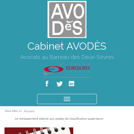
Cabinet AVODÈS
Avocats au Barreau des Deux-Sèvres
Ouvrir
le
Vous êtes ici :
Accueil
menu
Le reclassement s’étend aux postes de classification supérieure