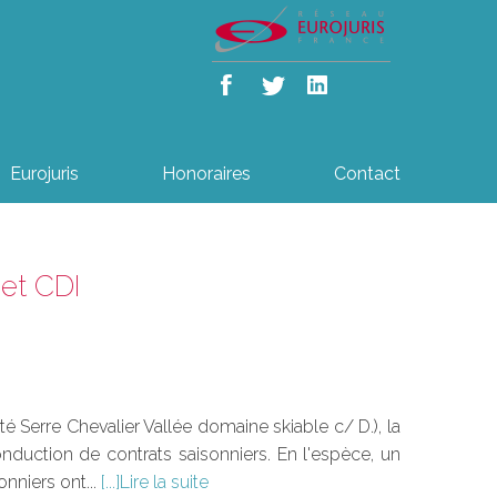
Eurojuris
Honoraires
Contact
 et CDI
é Serre Chevalier Vallée domaine skiable c/ D.), la
onduction de contrats saisonniers. En l'espèce, un
onniers ont...
Lire la suite