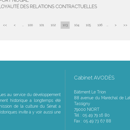
APPORT NOGAL
E LOYAUTÉ DES RELATIONS CONTRACTUELLES
<<
<
...
100
101
102
103
104
105
106
...
>
>>
Cabinet AVODÈS
Bâtiment Le Trion
ques au service du développement
88 avenue du Maréchal de Lat
ment historique a longtemps été
Tassigny
ssion de la culture du Sénat a
79000 NIORT
storiques invite à y voir aussi une
Tél : 05 49 79 16 80
Fax : 05 49 73 67 88