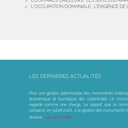
LOCATAIRES, BAILLEURS : LES SUITES DU R
L'OCCUPATION DOMANIALE : L'EXIGENCE D
LES DERNIÈRES ACTUALITÉS
Le joug léger des monuments historiques
Pour une gestion patrimoniale des monuments histori
économique et touristique des collectivités Le monu
regardé comme une charge. Le rapport que la commi
consacré, en juillet 2026, à la gestion des monuments hi
ressour...
Lire la suite