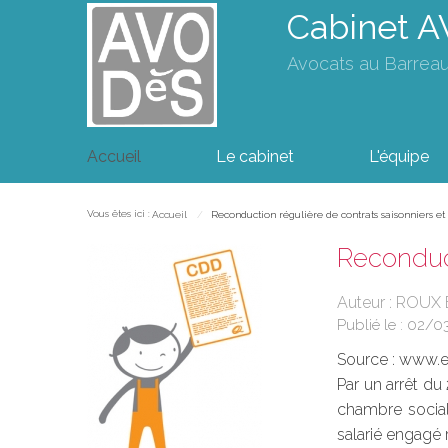
Cabinet 
Avocats au Barrea
Accueil
Le cabinet
L'équipe
Vous êtes ici :
Accueil
Reconduction régulière de contrats saisonniers et
Reconduct
Auteur : ROUX
Publié le :
02/0
Source :
www.eu
Par un arrêt du
chambre sociale
salarié engagé 