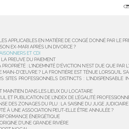
GLES APPLICABLES EN MATIÈRE DE CONGÉ DONNÉ PAR LE P
 SON EX-MARI APRÈS UN DIVORCE ?
ISONNIERS ET CDI
E LA PREUVE DU PAIEMENT
ROPRIÉTÉ : L'INDEMNITÉ D'ÉVICTION N'EST DUE QUE PAR L
DE MAIN-D’ŒUVRE ? LA FRONTIÈRE EST TÉNUE LORSQU’IL S’
RS SITES PROFESSIONNELS DISTINCTS : L'INDISPENSABL
T MAINTIEN DANS LES LIEUX DU LOCATAIRE
UL ET PUBLICATION DE L’INDEX DE L’ÉGALITÉ PROFESSIONNEL
SE DES ZONAGES DU PLU : LA SAISINE DU JUGE JUDICIAIRE
É À UNE ASSOCIATION PEUT-ELLE ÊTRE ANNULÉE ?
PERFORMANCE ÉNERGÉTIQUE
L’ORIGINE D’UNE GRANDE RIVIÈRE