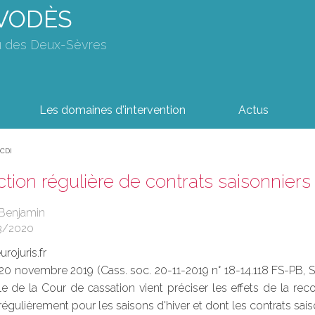
AVODÈS
u des Deux-Sèvres
Les domaines d'intervention
Actus
 CDI
ion régulière de contrats saisonniers
 Benjamin
3/2020
rojuris.fr
 20 novembre 2019 (Cass. soc. 20-11-2019 n° 18-14.118 FS-PB, St
 de la Cour de cassation vient préciser les effets de la rec
régulièrement pour les saisons d'hiver et dont les contrats sais