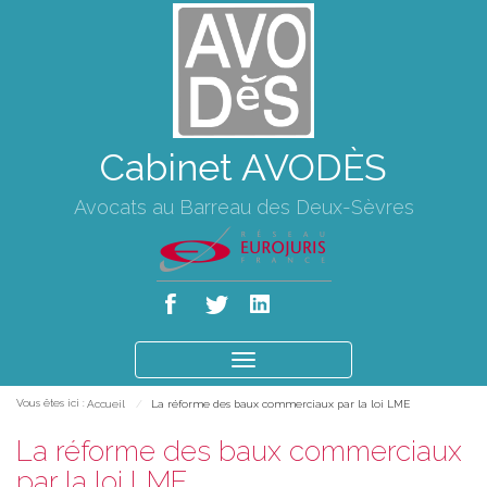
Cabinet AVODÈS
Avocats au Barreau des Deux-Sèvres
Ouvrir
le
Vous êtes ici :
Accueil
La réforme des baux commerciaux par la loi LME
menu
La réforme des baux commerciaux
par la loi LME