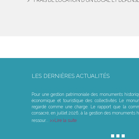
FRAIS DE LOCATION D'UN LOCAL ET DÉPENS
LES DERNIÈRES ACTUALITÉS
Le joug léger des monuments historiques
Pour une gestion patrimoniale des monuments histori
économique et touristique des collectivités Le monu
regardé comme une charge. Le rapport que la commi
consacré, en juillet 2026, à la gestion des monuments hi
ressour...
Lire la suite