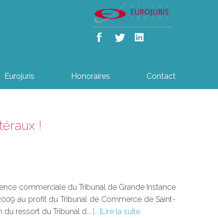
Eurojuris
Honoraires
Contact
téraux !
pétence commerciale du Tribunal de Grande Instance
009 au profit du Tribunal de Commerce de Saint-
du ressort du Tribunal d...
Lire la suite