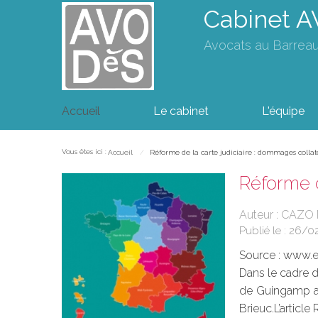
Cabinet 
Avocats au Barrea
Accueil
Le cabinet
L'équipe
Vous êtes ici :
Accueil
Réforme de la carte judiciaire : dommages collat
Réforme d
Auteur : CAZO
Publié le :
26/0
Source :
www.eu
Dans le cadre d
de Guingamp a 
Brieuc.L’articl