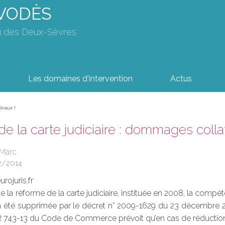
AVODÈS
u des Deux-Sèvres
Les domaines d'intervention
Actus
éraux !
e la carte judiciaire : dommages colla
 Marc
2/2014
rojuris.fr
e la réforme de la carte judiciaire, instituée en 2008, la com
été supprimée par le décret n° 2009-1629 du 23 décembre 2
e R 743-13 du Code de Commerce prévoit qu’en cas de réduction 