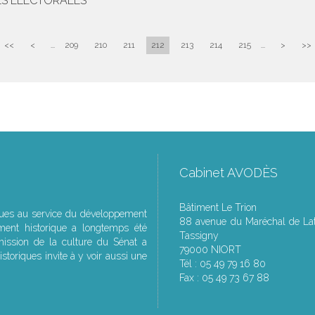
ES ÉLECTORALES
<<
<
...
209
210
211
212
213
214
215
...
>
>>
Cabinet AVODÈS
Bâtiment Le Trion
ques au service du développement
88 avenue du Maréchal de Lat
ment historique a longtemps été
Tassigny
ssion de la culture du Sénat a
79000 NIORT
storiques invite à y voir aussi une
Tél : 05 49 79 16 80
Fax : 05 49 73 67 88