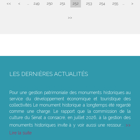
<<
<
...
249
250
251
252
253
254
255
...
>
>>
LES DERNIÈRES ACTUALITÉS
Le joug léger des monuments historiques
Pour une gestion patrimoniale des monuments historiques au
service du développement économique et touristique des
collectivités Le monument historique a longtemps été regardé
comme une charge. Le rapport que la commission de la
culture du Sénat a consacré, en juillet 2026, à la gestion des
monuments historiques invite à y voir aussi une ressour...
Lire la suite