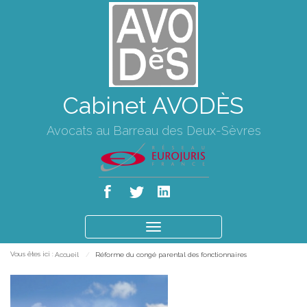
Cabinet AVODÈS
Avocats au Barreau des Deux-Sèvres
Ouvrir
le
Vous êtes ici :
Accueil
Réforme du congé parental des fonctionnaires
menu