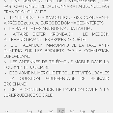
UNE REMISE À PLAT DE L’INTÉRESSEMENT, DES
PARTICIPATIONS ET DE L’ACTIONNARIAT ANNONCÉE PAR
FRANÇOIS HOLLANDE
L’ENTREPRISE PHARMACEUTIQUE GSK CONDAMNÉE
À PRÈS DE 200 000 EUROS DE DOMMAGES-INTÉRÊTS
LA BATAILLE DES ABRIBUS N'AURA PAS LIEU
AFFAIRE DIETER KROMBACH : LE MÉDECIN
ALLEMAND DEVANT LES ASSISES DE CRÉTEIL
BIC : ABANDON IMPROMPTU DE LA TAXE ANTI-
DUMPING SUR LES BRIQUETS PAR LA COMMISSION
EUROPÉENNE
LES ANTENNES DE TÉLÉPHONIE MOBILE DANS LA
TOURMENTE JUDICIAIRE
ECONOMIE NUMÉRIQUE ET COLLECTIVITÉS LOCALES
: LA QUESTION PARLEMENTAIRE DE BERNARD
BROCHAND
DE LA CONTRIBUTION DE L'AVIATION CIVILE À LA
JURISPRUDENCE SOCIALE!
<<
<
...
244
245
246
247
248
249
250
...
>