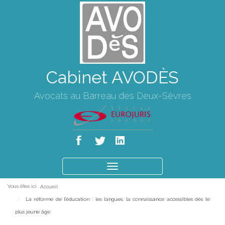
Cabinet AVODÈS
Avocats au Barreau des Deux-Sèvres
Ouvrir
le
Vous êtes ici :
Accueil
menu
La réforme de l’éducation : les langues, la connaissance accessibles dès le
plus jeune âge