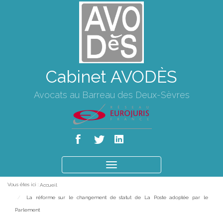
Cabinet AVODÈS
Avocats au Barreau des Deux-Sèvres
Ouvrir
le
Vous êtes ici :
Accueil
menu
La réforme sur le changement de statut de La Poste adoptée par le
Parlement