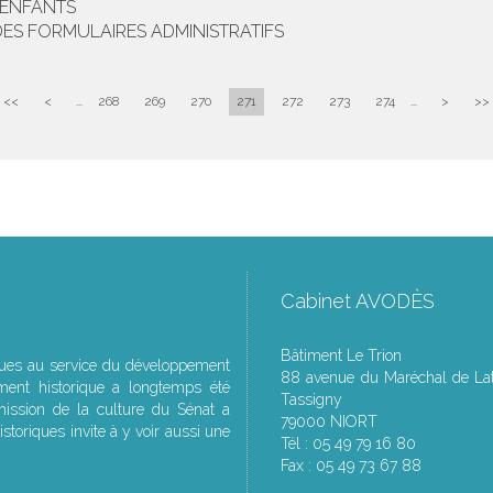
'ENFANTS
DES FORMULAIRES ADMINISTRATIFS
<<
<
...
268
269
270
271
272
273
274
...
>
>>
Cabinet AVODÈS
Bâtiment Le Trion
ques au service du développement
88 avenue du Maréchal de Lat
ment historique a longtemps été
Tassigny
ssion de la culture du Sénat a
79000 NIORT
storiques invite à y voir aussi une
Tél : 05 49 79 16 80
Fax : 05 49 73 67 88