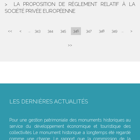
LA PROPOSITION DE RÈGLEMENT RELATIF À LA
SOCIÉTÉ PRIVÉE EUROPÉENNE
<<
<
...
343
344
345
346
347
348
349
...
>
>>
LES DERNIÈRES ACTUALITÉS
Le joug léger des monuments historiques
Pour une gestion patrimoniale des monuments historiques au
service du développement économique et touristique des
collectivités Le monument historique a longtemps été regardé
comme une charge. Le rapport que la commission de la