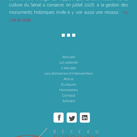
culture du Sénat a consacré, en juillet 2026, à la gestion des
monuments historiques invite à y voir aussi une ressour...
Lire la suite
Accueil
Le cabinet
L'équipe
Les domaines d'intervention
Actus
Eurojuris
Honoraires
Contact
Articles