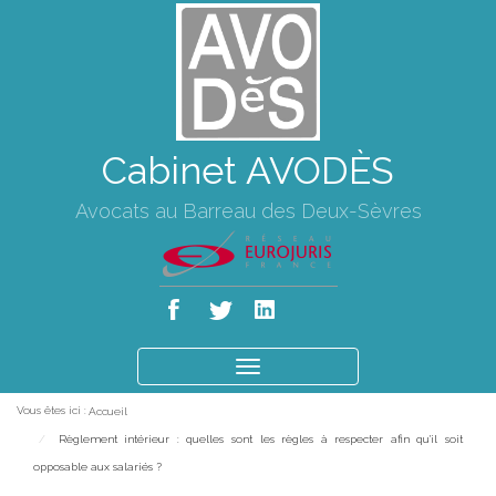
Cabinet AVODÈS
Avocats au Barreau des Deux-Sèvres
Ouvrir
le
Vous êtes ici :
Accueil
menu
Règlement intérieur : quelles sont les règles à respecter afin qu'il soit
opposable aux salariés ?