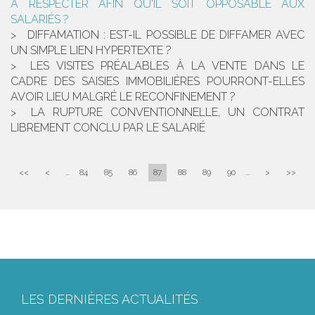
À RESPECTER AFIN QU'IL SOIT OPPOSABLE AUX
SALARIÉS ?
DIFFAMATION : EST-IL POSSIBLE DE DIFFAMER AVEC
UN SIMPLE LIEN HYPERTEXTE ?
LES VISITES PRÉALABLES À LA VENTE DANS LE
CADRE DES SAISIES IMMOBILIÈRES POURRONT-ELLES
AVOIR LIEU MALGRÉ LE RECONFINEMENT ?
LA RUPTURE CONVENTIONNELLE, UN CONTRAT
LIBREMENT CONCLU PAR LE SALARIÉ
<<
<
...
84
85
86
87
88
89
90
...
>
>>
LES DERNIÈRES ACTUALITÉS