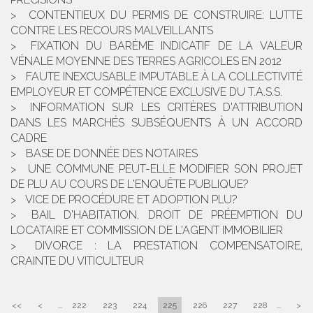
CONTENTIEUX DU PERMIS DE CONSTRUIRE: LUTTE
CONTRE LES RECOURS MALVEILLANTS
FIXATION DU BARÈME INDICATIF DE LA VALEUR
VÉNALE MOYENNE DES TERRES AGRICOLES EN 2012
FAUTE INEXCUSABLE IMPUTABLE À LA COLLECTIVITÉ
EMPLOYEUR ET COMPÉTENCE EXCLUSIVE DU T.A.S.S.
INFORMATION SUR LES CRITÈRES D'ATTRIBUTION
DANS LES MARCHÉS SUBSÉQUENTS À UN ACCORD
CADRE
BASE DE DONNÉE DES NOTAIRES
UNE COMMUNE PEUT-ELLE MODIFIER SON PROJET
DE PLU AU COURS DE L'ENQUÊTE PUBLIQUE?
VICE DE PROCÉDURE ET ADOPTION PLU?
BAIL D'HABITATION, DROIT DE PRÉEMPTION DU
LOCATAIRE ET COMMISSION DE L'AGENT IMMOBILIER
DIVORCE : LA PRESTATION COMPENSATOIRE,
CRAINTE DU VITICULTEUR
<<
<
...
222
223
224
225
226
227
228
...
>