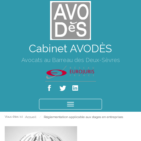
Cabinet AVODÈS
Avocats au Barreau des Deux-Sèvres
Ouvrir
le
Vous êtes ici :
Accueil
Réglementation applicable aux stages en entreprises
menu