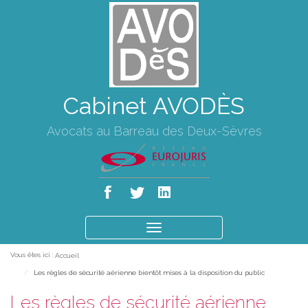
Cabinet AVODÈS
Avocats au Barreau des Deux-Sèvres
Ouvrir
le
Vous êtes ici :
Accueil
menu
Les règles de sécurité aérienne bientôt mises à la disposition du public
Les règles de sécurité aérienne