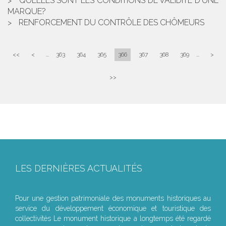
QUELLES SONT LES CONDITIONS DE VALIDITÉ D'UNE
MARQUE?
RENFORCEMENT DU CONTRÔLE DES CHÔMEURS
<<
<
...
363
364
365
366
367
368
369
...
>
>>
LES DERNIÈRES ACTUALITÉS
Le joug léger des monuments historiques
Pour une gestion patrimoniale des monuments historiques au
service du développement économique et touristique des
collectivités Le monument historique a longtemps été regardé