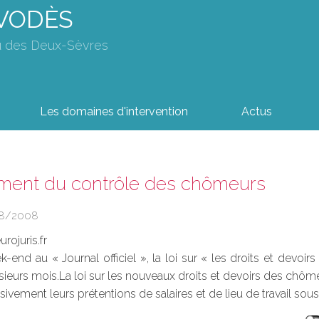
AVODÈS
u des Deux-Sèvres
Les domaines d'intervention
Actus
ment du contrôle des chômeurs
8/2008
rojuris.fr
-end au « Journal officiel », la loi sur « les droits et dev
lusieurs mois.La loi sur les nouveaux droits et devoirs des c
ivement leurs prétentions de salaires et de lieu de travail sous 