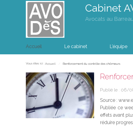
Cabinet 
Avocats au Barrea
Accueil
Le cabinet
L'équipe
Vous êtes ici :
Accueil
Renforcement du contrôle des chômeurs
Renforce
Publié le :
06/0
Source :
www.eu
Publiée ce week
effets avant p
réduire progress