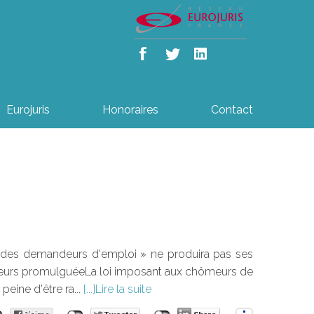
Eurojuris
Honoraires
Contact
oirs des demandeurs d'emploi » ne produira pas ses
hômeurs promulguéeLa loi imposant aux chômeurs de
peine d'être ra...
Lire la suite