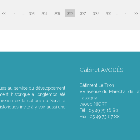
<<
<
...
363
364
365
366
367
368
369
...
>
>>
Cabinet AVODÈS
Bâtiment Le Trion
ques au service du développement
88 avenue du Maréchal de Lat
ment historique a longtemps été
Tassigny
ssion de la culture du Sénat a
79000 NIORT
storiques invite à y voir aussi une
Tél : 05 49 79 16 80
Fax : 05 49 73 67 88