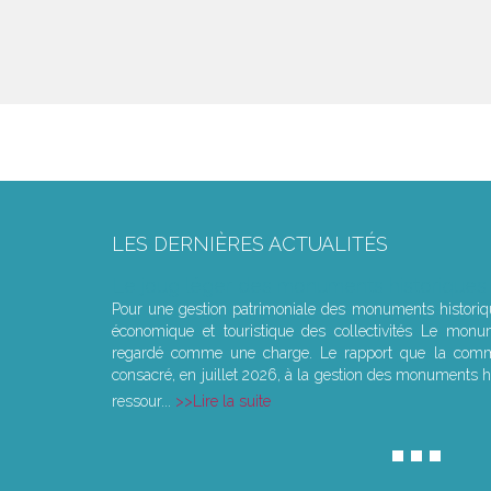
LES DERNIÈRES ACTUALITÉS
Le joug léger des monuments historiques
Pour une gestion patrimoniale des monuments histori
économique et touristique des collectivités Le monu
regardé comme une charge. Le rapport que la commi
consacré, en juillet 2026, à la gestion des monuments hi
ressour...
Lire la suite