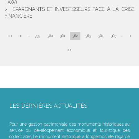
LAW)
EPARGNANTS ET INVESTISSEURS FACE À LA CRISE
FINANCIÈRE
<<
<
...
359
360
361
362
363
364
365
...
>
>>
LES DERNIÈRES ACTUALITÉS
Le joug léger des monuments historiques
Pour une gestion patrimoniale des monuments historiques au
service du développement économique et touristique des
collectivités Le monument historique a longtemps été regardé