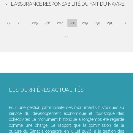
L'ASSURANCE RESPONSABILITÉ DU FAIT DU NAVIRE
<<
<
...
285
286
287
288
289
290
291
...
>
>>
LES DERNIÈRES ACTUALITÉS
Le joug léger des monuments historiques
Pour une gestion patrimoniale des monuments historiques au
service du développement économique et touristique des
collectivités Le monument historique a longtemps été regardé
comme une charge. Le rapport que la commission de la
culture du Sénat a consacré, en juillet 2026, à la gestion des