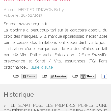
Auteur : HERITIER-PINGEON Betty
Publié le :
26/02/2013
Source :
www.eurojuris.fr
La doctrine a beaucoup tari sur le caractère absolu du
droit des marques. Si la marque apparaissait inébranlable
par le passé, des limitations ont cependant vu le jour.
L'utilisation d'une marque dans la vie des affaires en fait
partie.© Mimi Potter web- Fotolia.com L’affaire Swisslife
prévoyance et Santé / Vital assurances (TGI Paris
ordonnance...
Lire la suite
Historique
LE SÉNAT POSE LES PREMIÈRES PIERRES D'UNE
COMPÉTENCE UNIVERSELLE DU JUGE FRANÇAIS POUR