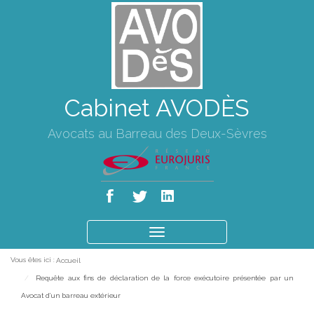
Cabinet AVODÈS
Avocats au Barreau des Deux-Sèvres
Ouvrir
le
Vous êtes ici :
Accueil
menu
Requête aux fins de déclaration de la force exécutoire présentée par un
Avocat d’un barreau extérieur