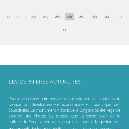
<<
<
...
278
279
280
281
282
283
284
...
>
>>
LES DERNIÈRES ACTUALITÉS
Le joug léger des monuments historiques
Pour une gestion patrimoniale des monuments historiques au
service du développement économique et touristique des
collectivités Le monument historique a longtemps été regardé
comme une charge. Le rapport que la commission de la
culture du Sénat a consacré, en juillet 2026, à la gestion des
monuments historiques invite à y voir aussi une ressour...