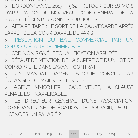
L'ORDONNANCE 2017 – 562 : RETOUR SUR 18 MOIS
D'APPLICATION DU NOUVEAU CODE GÉNÉRAL DE LA
PROPRIÉTÉ DES PERSONNES PUBLIQUES
AFFAIRE TAPIE : LE SORT DE LA SAUVEGARDE APRÈS
L’ARRÊT DE LA COUR D’APPEL DE PARIS
RÉSILIATION DU BAIL COMMERCIAL PAR UN
COPROPRIÉTAIRE DE L'IMMEUBLE
CDD NON SIGNÉ : REQUALIFICATION ASSURÉE !
DÉFAUT DE MENTION DE LA SUPERFICIE D’UN LOT DE
COPROPRIÉTÉ DANS L’AVANT-CONTRAT
UN MANDAT D’AGENT SPORTIF CONCLU PAR
ÉCHANGES D’E-MAILS EST-IL NUL ?
AGENT IMMOBILIER : SANS VENTE, LA CLAUSE
PÉNALE EST INAPPLICABLE
LE DIRECTEUR GÉNÉRAL D’UNE ASSOCIATION,
POSSÉDANT UNE DÉLÉGATION DE POUVOIR, PEUT-IL
LICENCIER UN SALARIÉ ?
<<
<
...
118
119
120
121
122
123
124
...
>