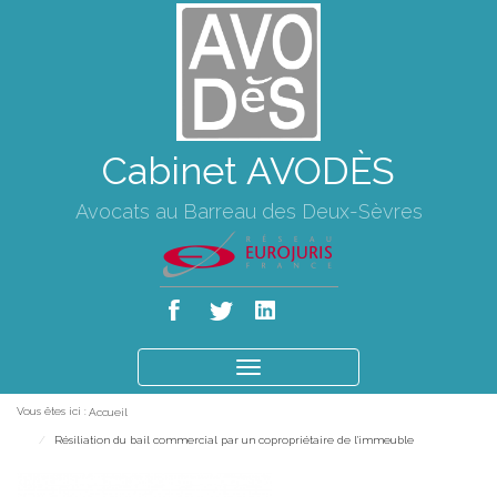
Cabinet AVODÈS
Avocats au Barreau des Deux-Sèvres
Ouvrir
le
Vous êtes ici :
Accueil
menu
Résiliation du bail commercial par un copropriétaire de l'immeuble