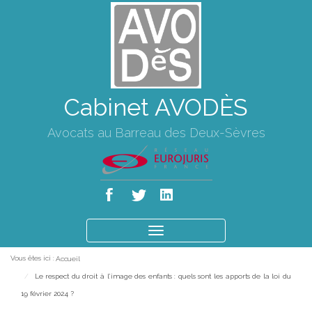
Cabinet AVODÈS
Avocats au Barreau des Deux-Sèvres
Ouvrir
le
Vous êtes ici :
Accueil
menu
Le respect du droit à l’image des enfants : quels sont les apports de la loi du
19 février 2024 ?