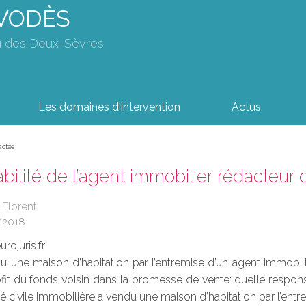
AVODÈS
u des Deux-Sèvres
Les domaines d'intervention
Actus
actes
ilité de l’agent immobilier rédacteur 
 Florent
/2018
rojuris.fr
u une maison d’habitation par l’entremise d’un agent immobil
it du fonds voisin dans la promesse de vente: quelle responsa
té civile immobilière a vendu une maison d’habitation par l’entre