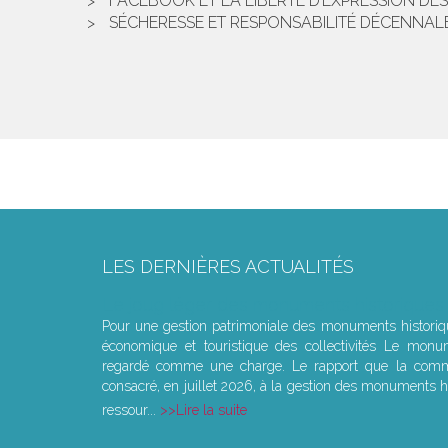
FACEBOOK ET LA LIBERTÉ D’EXPRESSION DES
SÉCHERESSE ET RESPONSABILITÉ DÉCENNALE
LES DERNIÈRES ACTUALITÉS
Le joug léger des monuments historiques
Pour une gestion patrimoniale des monuments histori
économique et touristique des collectivités Le monu
regardé comme une charge. Le rapport que la commi
consacré, en juillet 2026, à la gestion des monuments hi
ressour...
Lire la suite