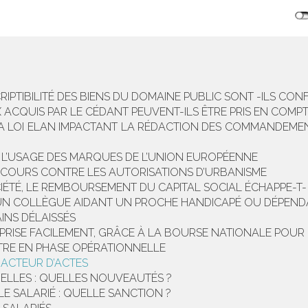
ESCRIPTIBILITÉ DES BIENS DU DOMAINE PUBLIC SONT -ILS C
X ACQUIS PAR LE CÉDANT PEUVENT-ILS ÊTRE PRIS EN COMPT
LA LOI ELAN IMPACTANT LA RÉDACTION DES COMMANDEMEN
R L’USAGE DES MARQUES DE L’UNION EUROPÉENNE
ECOURS CONTRE LES AUTORISATIONS D’URBANISME
IÉTÉ, LE REMBOURSEMENT DU CAPITAL SOCIAL ÉCHAPPE-T- 
UN COLLÈGUE AIDANT UN PROCHE HANDICAPÉ OU DÉPEN
INS DÉLAISSÉS
PRISE FACILEMENT, GRÂCE À LA BOURSE NATIONALE POUR
TRE EN PHASE OPÉRATIONNELLE
DACTEUR D’ACTES
XUELLES : QUELLES NOUVEAUTÉS ?
LE SALARIÉ : QUELLE SANCTION ?