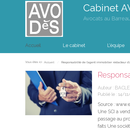
Cabinet 
Avocats au Barrea
Accueil
Le cabinet
L'équipe
Vous êtes ici :
Accueil
Responsabilité de l’agent immobilier rédacteur d’
Responsab
Auteur : BACLE
Publié le :
14/11
Source :
www.eu
Une SCI a vend
passage au prof
faits Une socié