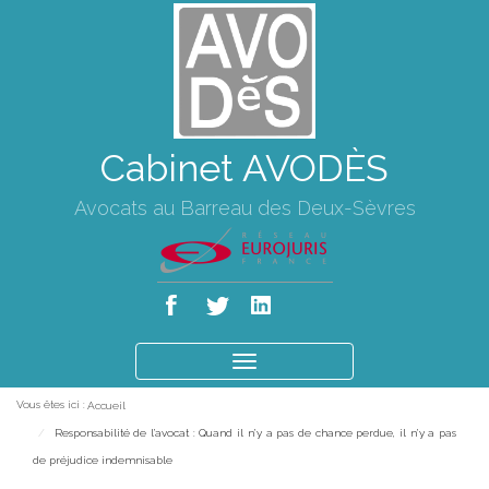
Cabinet AVODÈS
Avocats au Barreau des Deux-Sèvres
Ouvrir
le
Vous êtes ici :
Accueil
menu
Responsabilité de l’avocat : Quand il n’y a pas de chance perdue, il n’y a pas
de préjudice indemnisable