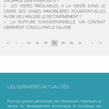
UN SIMPLE LIEN HYPERTEXTE ?
LES VISITES PRÉALABLES À LA VENTE DANS LE
CADRE DES SAISIES IMMOBILIÈRES POURRONT-ELLES
AVOIR LIEU MALGRÉ LE RECONFINEMENT ?
LA RUPTURE CONVENTIONNELLE, UN CONTRAT
LIBREMENT CONCLU PAR LE SALARIÉ
<<
<
...
84
85
86
87
88
89
90
...
>
>>
LES DERNIÈRES ACTUALITÉS
Le joug léger des monuments historiques
Pour une gestion patrimoniale des monuments historiques au
service du développement économique et touristique des