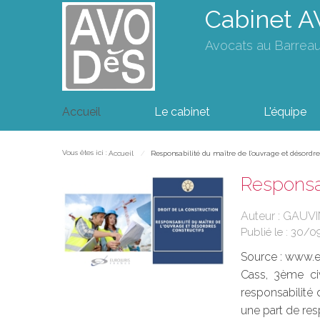
Cabinet 
Avocats au Barrea
Accueil
Le cabinet
L'équipe
Vous êtes ici :
Accueil
Responsabilité du maître de l’ouvrage et désordres
Responsab
Auteur : GAUVI
Publié le :
30/0
Source :
www.eu
Cass, 3ème civ
responsabilité 
une part de res