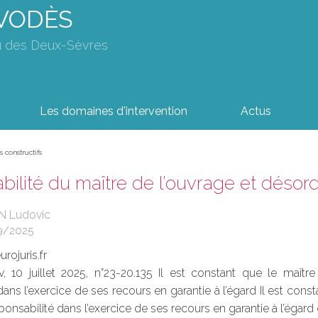
AVODÈS
u des Deux-Sèvres
Les domaines d'intervention
Actus
 constructifs
ilité du maître de l’ouvrage et désord
N Ludovic
9/2025
rojuris.fr
, 10 juillet 2025, n°23-20.135 Il est constant que le maît
dans l’exercice de ses recours en garantie à l’égard Il est cons
ponsabilité dans l’exercice de ses recours en garantie à l’égard 