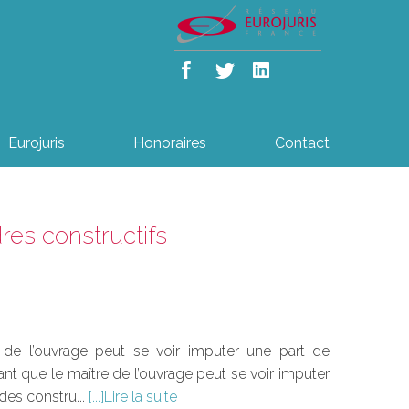
Eurojuris
Honoraires
Contact
res constructifs
re de l’ouvrage peut se voir imputer une part de
tant que le maître de l’ouvrage peut se voir imputer
des constru...
Lire la suite