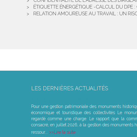
CONFIDENTIALITÉ DE L'ADRESSE DES DIRIGEA
ÉTIQUETTE ÉNERGÉTIQUE -CALCUL DU DPE :
RELATION AMOUREUSE AU TRAVAIL : UN RIS
LES DERNIÈRES ACTUALITÉS
Le joug léger des monuments historiques
Pour une gestion patrimoniale des monuments histori
économique et touristique des collectivités Le monu
regardé comme une charge. Le rapport que la commi
consacré, en juillet 2026, à la gestion des monuments hi
ressour...
Lire la suite