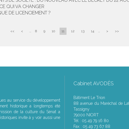
NTS DE SOCIÉTÉ : DU NOUVEAU AVEC LE DÉCRET DU 22 AOÛT
 CE QUI VA CHANGER
QUE DE LICENCIEMENT ?
<<
<
...
8
9
10
11
12
13
14
...
>
>>
Cabinet AVODÈS
Bâtiment Le Trion
ques au service du développement
88 avenue du Maréchal de Lat
ment historique a longtemps été
Tassigny
ssion de la culture du Sénat a
79000 NIORT
storiques invite à y voir aussi une
Tél : 05 49 79 16 80
Fax : 05 49 73 67 88