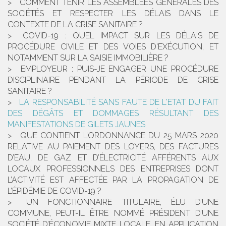
COMMENT TENIR LES ASSEMBLÉES GÉNÉRALES DES
SOCIÉTÉS ET RESPECTER LES DÉLAIS DANS LE
CONTEXTE DE LA CRISE SANITAIRE ?
COVID-19 : QUEL IMPACT SUR LES DÉLAIS DE
PROCÉDURE CIVILE ET DES VOIES D'EXÉCUTION, ET
NOTAMMENT SUR LA SAISIE IMMOBILIÈRE ?
EMPLOYEUR : PUIS-JE ENGAGER UNE PROCÉDURE
DISCIPLINAIRE PENDANT LA PÉRIODE DE CRISE
SANITAIRE ?
LA RESPONSABILITÉ SANS FAUTE DE L'ETAT DU FAIT
DES DÉGÂTS ET DOMMAGES RÉSULTANT DES
MANIFESTATIONS DE GILETS JAUNES
QUE CONTIENT L’ORDONNANCE DU 25 MARS 2020
RELATIVE AU PAIEMENT DES LOYERS, DES FACTURES
D’EAU, DE GAZ ET D’ÉLECTRICITÉ AFFÉRENTS AUX
LOCAUX PROFESSIONNELS DES ENTREPRISES DONT
L’ACTIVITÉ EST AFFECTÉE PAR LA PROPAGATION DE
L’ÉPIDÉMIE DE COVID-19 ?
UN FONCTIONNAIRE TITULAIRE, ÉLU D’UNE
COMMUNE, PEUT-IL ÊTRE NOMMÉ PRÉSIDENT D’UNE
SOCIÉTÉ D’ÉCONOMIE MIXTE LOCALE, EN APPLICATION