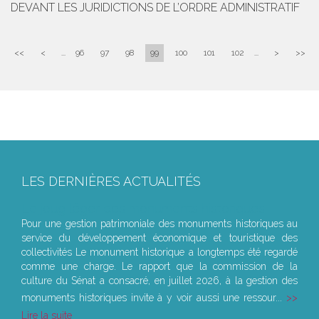
DEVANT LES JURIDICTIONS DE L’ORDRE ADMINISTRATIF
<<
<
...
96
97
98
99
100
101
102
...
>
>>
LES DERNIÈRES ACTUALITÉS
Le joug léger des monuments historiques
Pour une gestion patrimoniale des monuments historiques au
service du développement économique et touristique des
collectivités Le monument historique a longtemps été regardé
comme une charge. Le rapport que la commission de la
culture du Sénat a consacré, en juillet 2026, à la gestion des
monuments historiques invite à y voir aussi une ressour...
Lire la suite