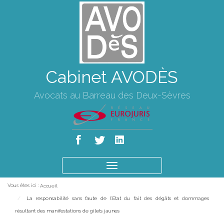
Cabinet AVODÈS
Avocats au Barreau des Deux-Sèvres
Ouvrir
le
Vous êtes ici :
Accueil
menu
La responsabilité sans faute de l'Etat du fait des dégâts et dommages
résultant des manifestations de gilets jaunes