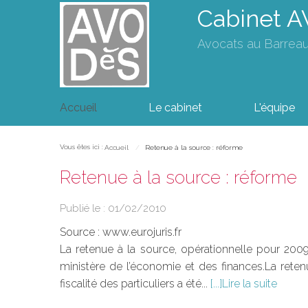
Cabinet 
Avocats au Barrea
Accueil
Le cabinet
L'équipe
Vous êtes ici :
Accueil
Retenue à la source : réforme
Retenue à la source : réforme
Publié le :
01/02/2010
Source :
www.eurojuris.fr
La retenue à la source, opérationnelle pour 2009
ministère de l’économie et des finances.La rete
fiscalité des particuliers a été...
Lire la suite