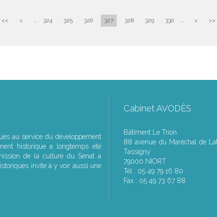
<<
<
...
324
325
326
327
328
329
330
...
>
>>
Cabinet AVODÈS
Bâtiment Le Trion
ques au service du développement
88 avenue du Maréchal de Lat
ment historique a longtemps été
Tassigny
ssion de la culture du Sénat a
79000 NIORT
storiques invite à y voir aussi une
Tél : 05 49 79 16 80
Fax : 05 49 73 67 88