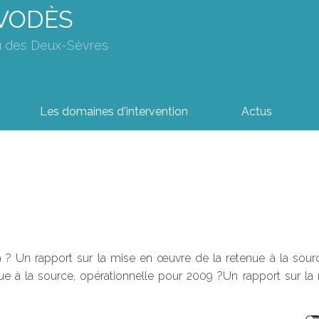
AVODÈS
u des Deux-Sèvres
Les domaines d'intervention
Actus
 ? Un rapport sur la mise en œuvre de la retenue à la source 
nue à la source, opérationnelle pour 2009 ?Un rapport sur la