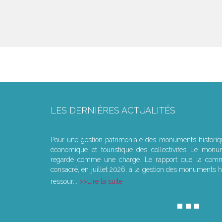
LES DERNIÈRES ACTUALITÉS
Le joug léger des monuments historiques
Pour une gestion patrimoniale des monuments histori
économique et touristique des collectivités Le monu
regardé comme une charge. Le rapport que la commi
consacré, en juillet 2026, à la gestion des monuments hi
ressour...
Lire la suite