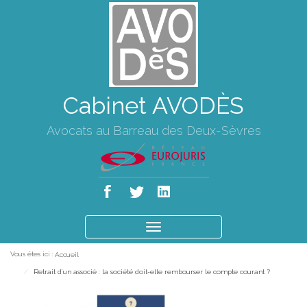
Cabinet AVODÈS
Avocats au Barreau des Deux-Sèvres
Ouvrir
le
Vous êtes ici :
Accueil
menu
Retrait d’un associé : la société doit-elle rembourser le compte courant ?