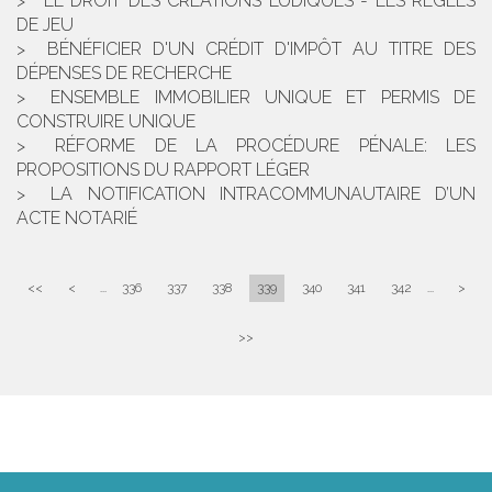
LE DROIT DES CRÉATIONS LUDIQUES - LES RÈGLES
DE JEU
BÉNÉFICIER D'UN CRÉDIT D'IMPÔT AU TITRE DES
DÉPENSES DE RECHERCHE
ENSEMBLE IMMOBILIER UNIQUE ET PERMIS DE
CONSTRUIRE UNIQUE
RÉFORME DE LA PROCÉDURE PÉNALE: LES
PROPOSITIONS DU RAPPORT LÉGER
LA NOTIFICATION INTRACOMMUNAUTAIRE D’UN
ACTE NOTARIÉ
<<
<
...
336
337
338
339
340
341
342
...
>
>>