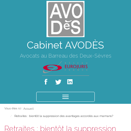
Cabinet AVODÈS
Avocats au Barreau des Deux-Sèvres
Ouvrir
le
Vous êtes ici :
Accueil
menu
Retraites : bientôt la suppression des avantages accordés aux mamans?
Retraites : bientôt la suppression