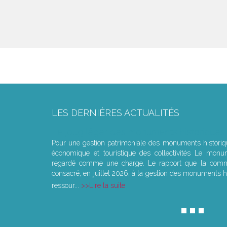
LES DERNIÈRES ACTUALITÉS
Le joug léger des monuments historiques
Pour une gestion patrimoniale des monuments histori
économique et touristique des collectivités Le monu
regardé comme une charge. Le rapport que la commi
consacré, en juillet 2026, à la gestion des monuments hi
ressour...
Lire la suite