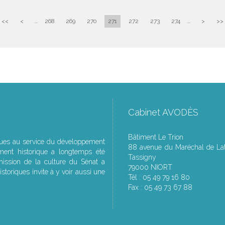
<<
<
...
268
269
270
271
272
273
274
...
>
>>
Cabinet AVODÈS
Bâtiment Le Trion
ques au service du développement
88 avenue du Maréchal de Lat
ment historique a longtemps été
Tassigny
ssion de la culture du Sénat a
79000 NIORT
storiques invite à y voir aussi une
Tél : 05 49 79 16 80
Fax : 05 49 73 67 88