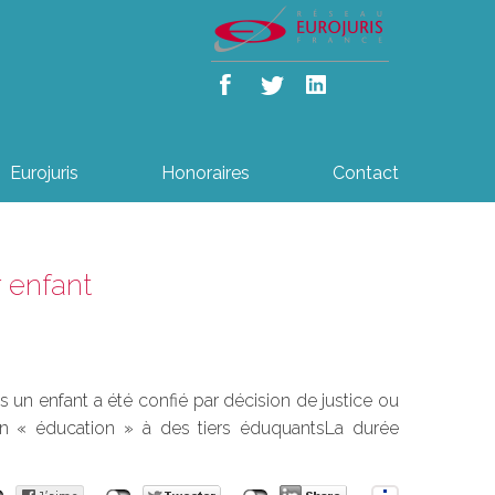
Eurojuris
Honoraires
Contact
 enfant
ls un enfant a été confié par décision de justice ou
tion « éducation » à des tiers éduquantsLa durée