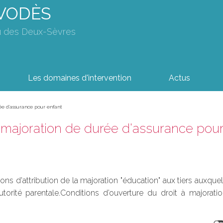
AVODÈS
u des Deux-Sèvres
Les domaines d'intervention
Actus
ée d'assurance pour enfant
a majoration de durée d'assurance pour
ons d'attribution de la majoration "éducation" aux tiers auxque
autorité parentale.Conditions d’ouverture du droit à majora