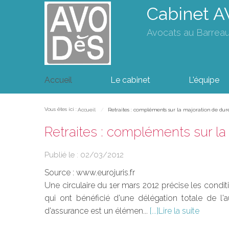
Cabinet 
Avocats au Barrea
Accueil
Le cabinet
L'équipe
Vous êtes ici :
Accueil
Retraites : compléments sur la majoration de dur
Retraites : compléments sur l
Publié le :
02/03/2012
Source :
www.eurojuris.fr
Une circulaire du 1er mars 2012 précise les conditi
qui ont bénéficié d'une délégation totale de l'
d'assurance est un élémen...
Lire la suite