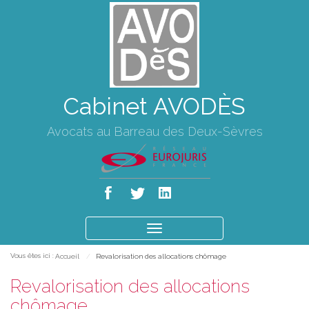
Cabinet AVODÈS
Avocats au Barreau des Deux-Sèvres
Ouvrir
le
Vous êtes ici :
Accueil
Revalorisation des allocations chômage
menu
Revalorisation des allocations
chômage