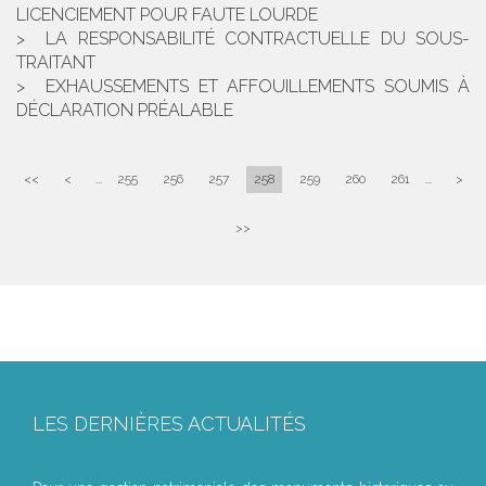
LICENCIEMENT POUR FAUTE LOURDE
LA RESPONSABILITÉ CONTRACTUELLE DU SOUS-
TRAITANT
EXHAUSSEMENTS ET AFFOUILLEMENTS SOUMIS À
DÉCLARATION PRÉALABLE
<<
<
...
255
256
257
258
259
260
261
...
>
>>
LES DERNIÈRES ACTUALITÉS
Le joug léger des monuments historiques