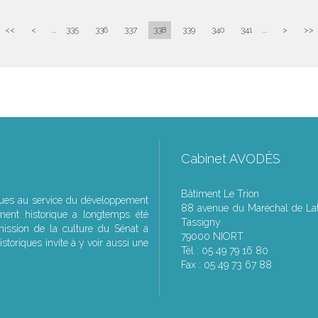
<<
<
...
335
336
337
338
339
340
341
...
>
>>
Cabinet AVODÈS
Bâtiment Le Trion
ques au service du développement
88 avenue du Maréchal de Lat
ment historique a longtemps été
Tassigny
ssion de la culture du Sénat a
79000 NIORT
storiques invite à y voir aussi une
Tél : 05 49 79 16 80
Fax : 05 49 73 67 88