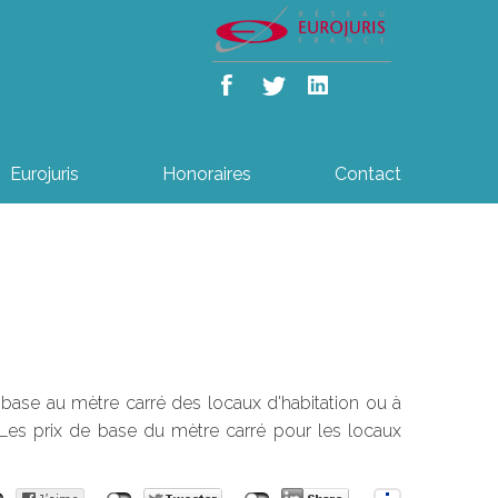
Eurojuris
Honoraires
Contact
e base au mètre carré des locaux d'habitation ou à
lLes prix de base du mètre carré pour les locaux