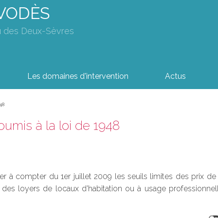
AVODÈS
u des Deux-Sèvres
Les domaines d'intervention
Actus
48
oumis à la loi de 1948
r à compter du 1er juillet 2009 les seuils limites des prix d
 des loyers de locaux d'habitation ou à usage professionne