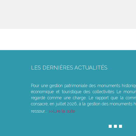
LES DERNIÈRES ACTUALITÉS
Le joug léger des monuments historiques
Pour une gestion patrimoniale des monuments histori
économique et touristique des collectivités Le monu
regardé comme une charge. Le rapport que la commi
consacré, en juillet 2026, à la gestion des monuments hi
ressour...
Lire la suite