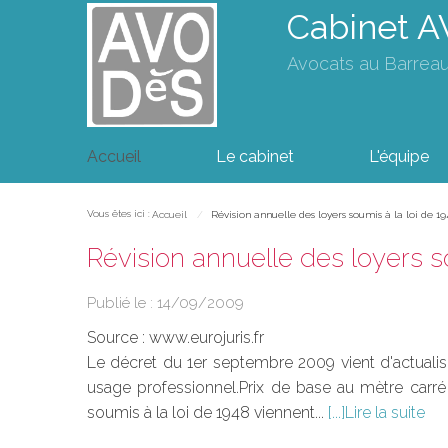
Cabinet 
Avocats au Barrea
Accueil
Le cabinet
L'équipe
Vous êtes ici :
Accueil
Révision annuelle des loyers soumis à la loi de 19
Révision annuelle des loyers s
Publié le :
14/09/2009
Source :
www.eurojuris.fr
Le décret du 1er septembre 2009 vient d'actualise
usage professionnel.Prix de base au mètre carré
soumis à la loi de 1948 viennent...
Lire la suite