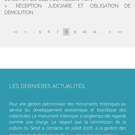
RÉCEPTION JUDICIAIRE ET OBLIGATION DE
DÉMOLITION
<<
<
...
5
6
7
8
9
10
11
...
>
>>
LES DERNIÈRES ACTUALITÉS
Le joug léger des monuments historiques
Pour une gestion patrimoniale des monuments historiques au
service du développement économique et touristique des
collectivités Le monument historique a longtemps été regardé
comme une charge. Le rapport que la commission de la
culture du Sénat a consacré, en juillet 2026, à la gestion des