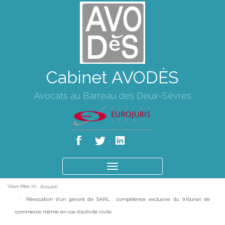
Cabinet AVODÈS
Avocats au Barreau des Deux-Sèvres
Ouvrir
le
Vous êtes ici :
Accueil
menu
Révocation d’un gérant de SARL : compétence exclusive du tribunal de
commerce même en cas d’activité civile